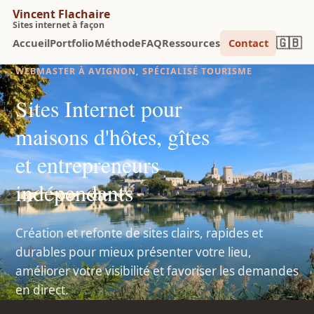
Vincent Flachaire
Sites internet à façon
🇬🇧
Accueil
Portfolio
Méthode
FAQ
Ressources
Contact
WEBMASTER À AVIGNON, SPÉCIALISÉ TOURISME
Sites Internet pour
maisons d'hôtes, gîtes
et entrepreneurs
indépendants
Création et refonte de sites clairs, rapides et
durables pour mieux présenter votre lieu,
améliorer votre visibilité et favoriser les demandes
en direct.